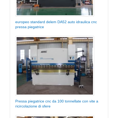
europeo standard delem DA52 auto idraulica cnc
pressa piegatrice
Pressa piegatrice cnc da 100 tonnellate con vite a
ricircolazione di sfere