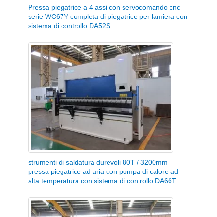
Pressa piegatrice a 4 assi con servocomando cnc
serie WC67Y completa di piegatrice per lamiera con
sistema di controllo DA52S
strumenti di saldatura durevoli 80T / 3200mm
pressa piegatrice ad aria con pompa di calore ad
alta temperatura con sistema di controllo DA66T