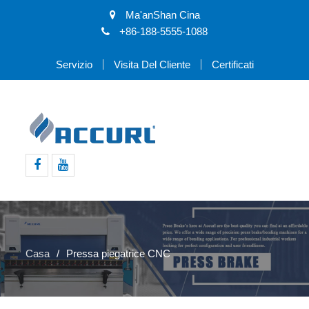
Ma'anShan Cina
+86-188-5555-1088
Servizio
Visita Del Cliente
Certificati
Facebook
Youtube
Casa
Pressa piegatrice CNC