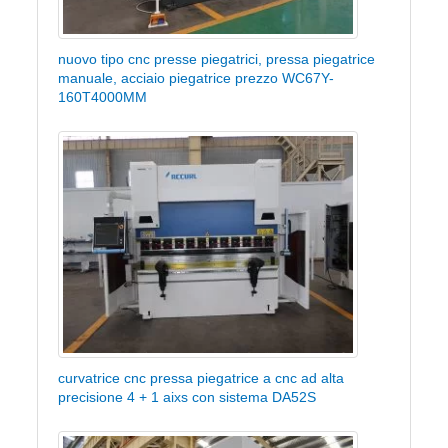
nuovo tipo cnc presse piegatrici, pressa piegatrice
manuale, acciaio piegatrice prezzo WC67Y-
160T4000MM
curvatrice cnc pressa piegatrice a cnc ad alta
precisione 4 + 1 aixs con sistema DA52S