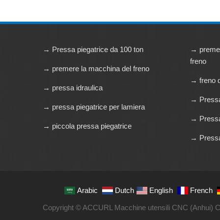
→ Pressa piegatrice da 100 ton
→ premer
freno
→ premere la macchina del freno
→ freno 
→ pressa idraulica
→ Pressa 
→ pressa piegatrice per lamiera
→ Pressa 
→ piccola pressa piegatrice
→ Pressa 
Arabic
Dutch
English
French
Copyright © ACCURL Macchine utensili CNC (Anhui) Co., LT