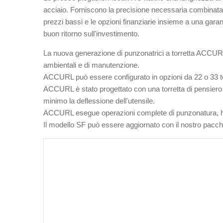
acciaio. Forniscono la precisione necessaria combinata co
prezzi bassi e le opzioni finanziarie insieme a una garan
buon ritorno sull'investimento.
La nuova generazione di punzonatrici a torretta ACCURL 
ambientali e di manutenzione.
ACCURL può essere configurato in opzioni da 22 o 33 to
ACCURL è stato progettato con una torretta di pensiero pe
minimo la deflessione dell'utensile.
ACCURL esegue operazioni complete di punzonatura, h
Il modello SF può essere aggiornato con il nostro pacche
M
di
La
pu
CN
co