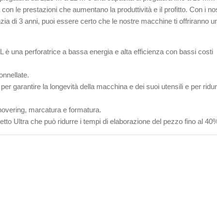
n le prestazioni che aumentano la produttività e il profitto. Con i nos
zia di 3 anni, puoi essere certo che le nostre macchine ti offriranno u
è una perforatrice a bassa energia e alta efficienza con bassi costi
nnellate.
r garantire la longevità della macchina e dei suoi utensili e per ridur
overing, marcatura e formatura.
tto Ultra che può ridurre i tempi di elaborazione del pezzo fino al 40
acchinario della pressa idraulica della torretta della servo CNC
 alta qualità
 punzonatura CNC ACCURL è un marchio leader nel mercato della
nzonatura grazie alla sua esperienza e ai suoi standard di qualità. HPI
C Turret Punch Press unisce le migliori marche al mondo di
mponenti idraulici, elettronici e meccanici in un'unica macchina.