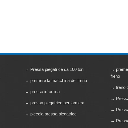
la
a 
au
→ Pressa piegatrice da 100 ton
→ premer
freno
→ premere la macchina del freno
→ freno 
→ pressa idraulica
→ Pressa 
→ pressa piegatrice per lamiera
→ Pressa 
→ piccola pressa piegatrice
→ Pressa 