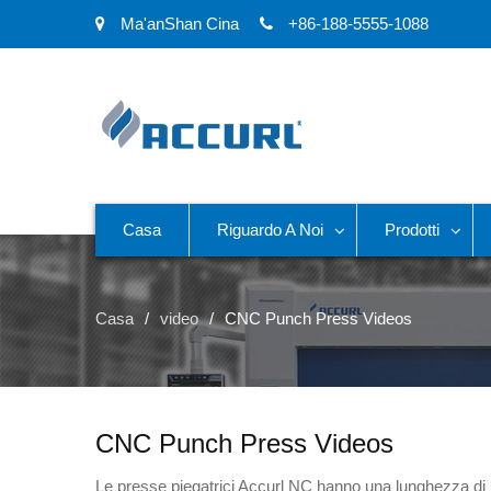
Ma'anShan Cina
+86-188-5555-1088
Casa
Riguardo A Noi
Prodotti
Casa
video
CNC Punch Press Videos
CNC Punch Press Videos
Le presse piegatrici Accurl NC hanno una lunghezza di 