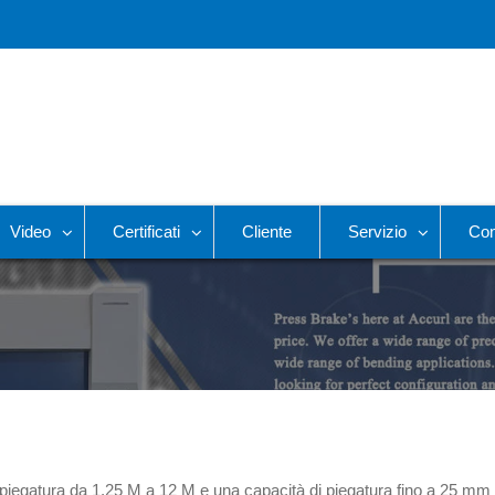
Video
Certificati
Cliente
Servizio
Con
piegatura da 1,25 M a 12 M e una capacità di piegatura fino a 25 mm 