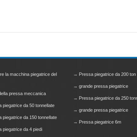
miere spesse. Multifunzionale per la punzonatura, la formatura, il taglio
rulli e la maschiatura, riduce notevolmente il tempo di stand-by e
menta l'utilizzo del materiale ...
e la macchina piegatrice del
→ Pressa piegatrice da 200 ton
→ grande pressa piegatrice
della pressa meccanica
→ Pressa piegatrice da 250 tonn
piegatrice da 50 tonnellate
→ grande pressa piegatrice
piegatrice da 150 tonnellate
→ Pressa piegatrice 6m
piegatrice da 4 piedi