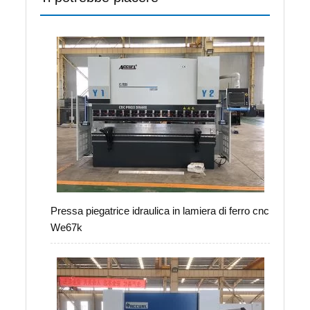
Pressa piegatrice idraulica in lamiera di ferro cnc
We67k