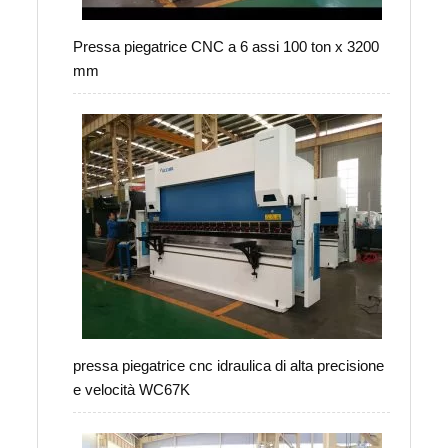
Pressa piegatrice CNC a 6 assi 100 ton x 3200
mm
pressa piegatrice cnc idraulica di alta precisione
e velocità WC67K