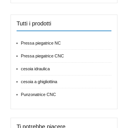
Tutti i prodotti
Pressa piegatrice NC
Pressa piegatrice CNC
cesoia idraulica
cesoia a ghigliottina
Punzonatrice CNC
Ti potrebbe piacere